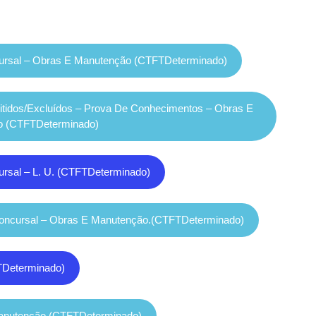
cursal – Obras E Manutenção (CTFTDeterminado)
dmitidos/excluídos – Prova De Conhecimentos – Obras E
o (CTFTDeterminado)
ursal – L. U. (CTFTDeterminado)
Concursal – Obras E Manutenção.(CTFTDeterminado)
FTDeterminado)
 Manutenção (CTFTDeterminado)