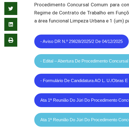
Procedimento Concursal Comum para cont
Regime de Contrato de Trabalho em Funçõe
a área funcional Limpeza Urbana e 1 (um) p
- Aviso DR N.º 29828/2025/2 De 04/12/2025
- Edital – Abertura De Procedimento Concursa
- Formulário De Candidatura AO L. U./Obras 
Ata 1ª Reunião Do Júri Do Procedimento Conc
Ata 1ª Reunião Do Júri Do Procedimento Con