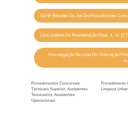
Ata 6ª Reunião Do Júri Do Procedimento Concu
Lista Unitária De Reordenação Final - L. U. (
Homologação Da Lista De Ordenação Final
In
Procedimentos Concursais
Procedimento 
Técnica/o Superior, Assistentes
Limpeza Urba
Tecnicas/os, Assistentes
Operacionais