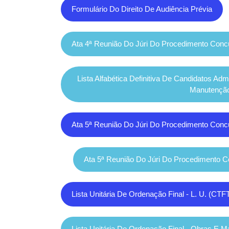
Formulário Do Direito De Audiência Prévia
Ata 4ª Reunião Do Júri Do Procedimento Con
Lista Alfabética Definitiva De Candidatos A
Manutençã
Ata 5ª Reunião Do Júri Do Procedimento Conc
Ata 5ª Reunião Do Júri Do Procedimento 
Lista Unitária De Ordenação Final - L. U. (CT
Lista Unitária De Ordenação Final - Obras E