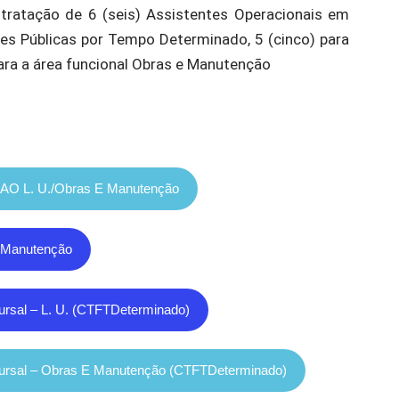
ratação de 6 (seis) Assistentes Operacionais em
s Públicas por Tempo Determinado, 5 (cinco) para
ara a área funcional Obras e Manutenção
l AO L. U./Obras E Manutenção
E Manutenção
ursal – L. U. (CTFTDeterminado)
cursal – Obras E Manutenção (CTFTDeterminado)