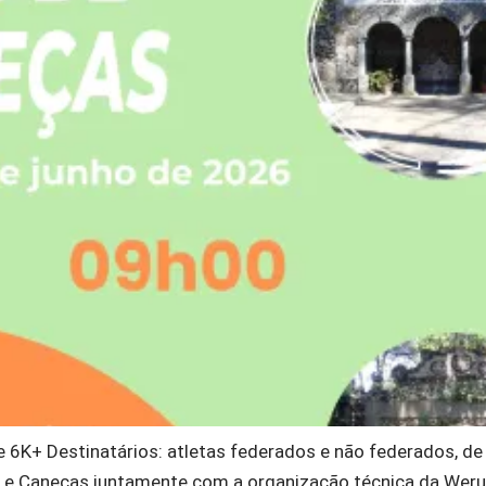
de 6K+ Destinatários: atletas federados e não federados, 
e Caneças juntamente com a organização técnica da Werun, 