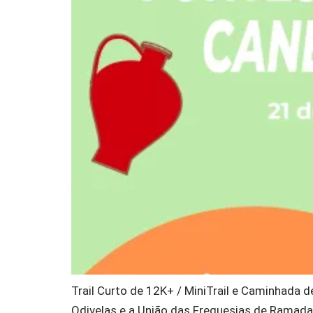
Trail Curto de 12K+ / MiniTrail e Caminhada 
Odivelas e a União das Freguesias de Ramada 