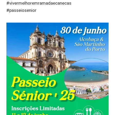
#vivermelhoremramadaecanecas
#passeiosenior