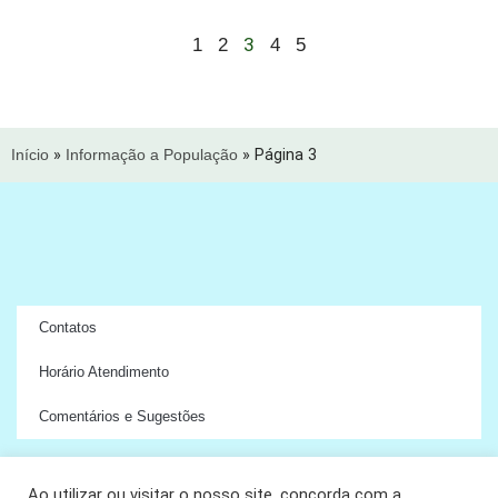
3
1
2
4
5
Início
»
Informação a População
»
Página 3
Contatos
Horário Atendimento
Comentários e Sugestões
Ao utilizar ou visitar o nosso site, concorda com a