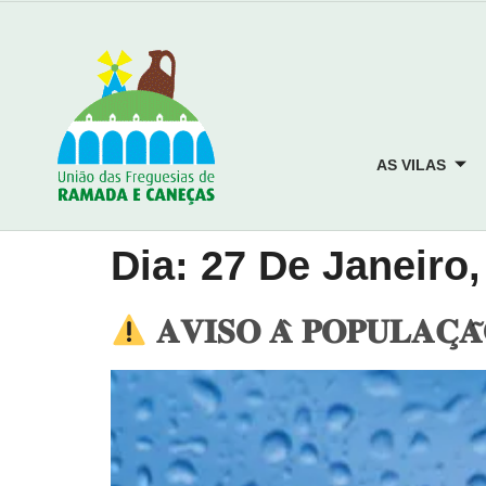
AS VILAS
Dia:
27 De Janeiro,
𝐀𝐕𝐈𝐒𝐎 𝐀̀ 𝐏𝐎𝐏𝐔𝐋𝐀𝐂̧𝐀