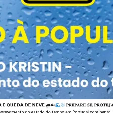
𝗠𝗔 𝗘 𝗤𝗨𝗘𝗗𝗔 𝗗𝗘 𝗡𝗘𝗩𝗘 🌧🌬
𝐏𝐑𝐄𝐏𝐀𝐑𝐄-𝐒𝐄, 𝐏𝐑𝐎
vê um agravamento do estado do tempo em Portugal continent