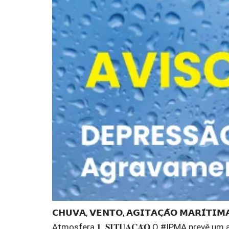
𝗖𝗛𝗨𝗩𝗔, 𝗩𝗘𝗡𝗧𝗢, 𝗔𝗚𝗜𝗧𝗔𝗖̧𝗔̃𝗢 𝗠𝗔𝗥𝗜́𝗧𝗜
Atmosfera 𝟏. 𝐒𝐈𝐓𝐔𝐀𝐂̧𝐀̃𝐎 O #IPMA pre