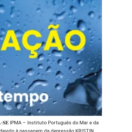
𝐄𝐉𝐀-𝐒𝐄 IPMA – Instituto Português do Mar e da
al devido à passagem da depressão KRISTIN,