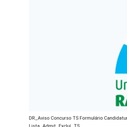
DR_Aviso Concurso TS Formulário Candidatu
Lista_Admit_Excluí_TS