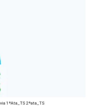
evia 1ªAta_TS 2ªata_TS