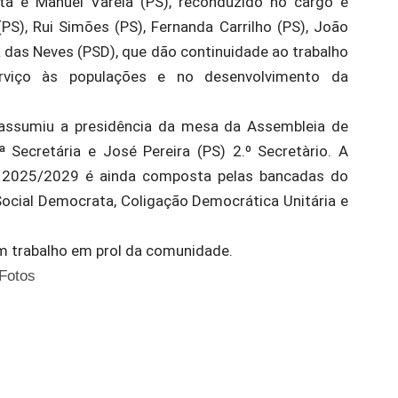
a é Manuel Varela (PS), reconduzido no cargo é
S), Rui Simões (PS), Fernanda Carrilho (PS), João
a das Neves (PSD), que dão continuidade ao trabalho
rviço às populações e no desenvolvimento da
 assumiu a presidência da mesa da Assembleia de
Secretária e José Pereira (PS) 2.º Secretàrio. A
o 2025/2029 é ainda composta pelas bancadas do
 Social Democrata, Coligação Democrática Unitária e
 trabalho em prol da comunidade.
Fotos