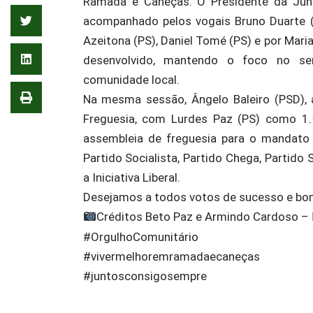
Ramada e Caneças. O Presidente da Junt
acompanhado pelos vogais Bruno Duarte (P
Azeitona (PS), Daniel Tomé (PS) e por Mari
desenvolvido, mantendo o foco no se
comunidade local.
Na mesma sessão, Ângelo Baleiro (PSD),
Freguesia, com Lurdes Paz (PS) como 1.ª 
assembleia de freguesia para o mandat
Partido Socialista, Partido Chega, Partido
a Iniciativa Liberal.
Desejamos a todos votos de sucesso e bom
Créditos Beto Paz e Armindo Cardoso –
#OrgulhoComunitário
#vivermelhoremramadaecaneças
#juntosconsigosempre